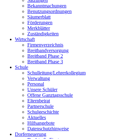
Satzungen
Bekanntmachungen
Benutzungsordnungen
Säumerblatt
Förderungen
Merkblätter
Zuständigkeiten
Wirtschaft
Firmenverzeichnis
Breitbandversorgung
Breitband Phase 2
Breitband Phase 3
Schule
Schulleitung/Lehrerkollegium
Verwaltung
Personal
Unsere Schüler
Offene Ganztagsschule
Elternbeirat
Partnerschule
Schulgeschichte
Aktuelles
Hilfsangebote
Datenschutzhinweise
Dorferneuerung