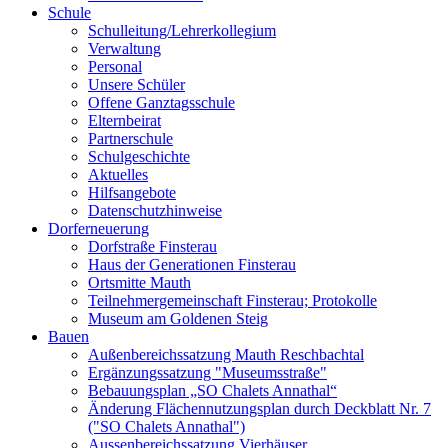
Schule
Schulleitung/Lehrerkollegium
Verwaltung
Personal
Unsere Schüler
Offene Ganztagsschule
Elternbeirat
Partnerschule
Schulgeschichte
Aktuelles
Hilfsangebote
Datenschutzhinweise
Dorferneuerung
Dorfstraße Finsterau
Haus der Generationen Finsterau
Ortsmitte Mauth
Teilnehmergemeinschaft Finsterau; Protokolle
Museum am Goldenen Steig
Bauen
Außenbereichssatzung Mauth Reschbachtal
Ergänzungssatzung "Museumsstraße"
Bebauungsplan „SO Chalets Annathal“
Änderung Flächennutzungsplan durch Deckblatt Nr. 7
("SO Chalets Annathal")
Aussenbereichssatzung Vierhäuser