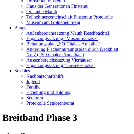
Dorfstraße Finsterau
Haus der Generationen Finsterau
Ortsmitte Mauth
Teilnehmergemeinschaft Finsterau; Protokolle
Museum am Goldenen Steig
Bauen
Außenbereichssatzung Mauth Reschbachtal
Ergänzungssatzung "Museumsstraße"
Bebauungsplan „SO Chalets Annathal“
Änderung Flächennutzungsplan durch Deckblatt
Nr. 7 ("SO Chalets Annathal")
Aussenbereichssatzung Vierhäuser
Ergänzungssatzung "Giesekestraße"
Soziales
Nachbarschaftshilfe
Jugend
Familie
Erziehung und Bildung
Senioren
Protokolle Seniorenbeirat
Breitband Phase 3