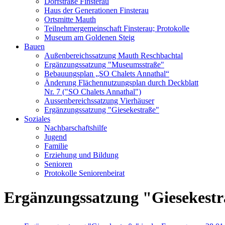
Dorfstraße Finsterau
Haus der Generationen Finsterau
Ortsmitte Mauth
Teilnehmergemeinschaft Finsterau; Protokolle
Museum am Goldenen Steig
Bauen
Außenbereichssatzung Mauth Reschbachtal
Ergänzungssatzung "Museumsstraße"
Bebauungsplan „SO Chalets Annathal“
Änderung Flächennutzungsplan durch Deckblatt
Nr. 7 ("SO Chalets Annathal")
Aussenbereichssatzung Vierhäuser
Ergänzungssatzung "Giesekestraße"
Soziales
Nachbarschaftshilfe
Jugend
Familie
Erziehung und Bildung
Senioren
Protokolle Seniorenbeirat
Ergänzungssatzung "Giesekest