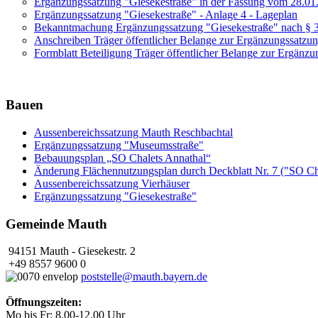
Ergänzungssatzung "Giesekestraße" in der Fassung vom 28.01
Ergänzungssatzung "Giesekestraße" - Anlage 4 - Lageplan
Bekanntmachung Ergänzungssatzung "Giesekestraße" nach §
Anschreiben Träger öffentlicher Belange zur Ergänzungssatzu
Formblatt Beteiligung Träger öffentlicher Belange zur Ergänz
Bauen
Aussenbereichssatzung Mauth Reschbachtal
Ergänzungssatzung "Museumsstraße"
Bebauungsplan „SO Chalets Annathal“
Änderung Flächennutzungsplan durch Deckblatt Nr. 7 ("SO Ch
Aussenbereichssatzung Vierhäuser
Ergänzungssatzung "Giesekestraße"
Gemeinde Mauth
94151 Mauth - Giesekestr. 2
+49 8557 9600 0
poststelle@mauth.bayern.de
Öffnungszeiten:
Mo bis Fr: 8.00-12.00 Uhr