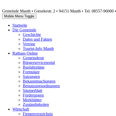
Gemeinde Mauth • Giesekestr. 2 • 94151 Mauth • Tel. 08557-96000 
Mobile Menu Toggle
Startseite
Die Gemeinde
Geschichte
Daten und Fakten
Vereine
Tourist-Info Mauth
Rathaus Online
Gemeinderat
Bürgerserviceportal
Busfahrpläne
Formulare
Satzungen
Bekanntmachungen
Benutzungsordnungen
Säumerblatt
Förderungen
Merkblätter
Zuständigkeiten
Wirtschaft
Firmenverzeichnis