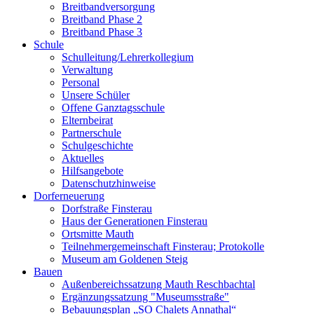
Breitbandversorgung
Breitband Phase 2
Breitband Phase 3
Schule
Schulleitung/Lehrerkollegium
Verwaltung
Personal
Unsere Schüler
Offene Ganztagsschule
Elternbeirat
Partnerschule
Schulgeschichte
Aktuelles
Hilfsangebote
Datenschutzhinweise
Dorferneuerung
Dorfstraße Finsterau
Haus der Generationen Finsterau
Ortsmitte Mauth
Teilnehmergemeinschaft Finsterau; Protokolle
Museum am Goldenen Steig
Bauen
Außenbereichssatzung Mauth Reschbachtal
Ergänzungssatzung "Museumsstraße"
Bebauungsplan „SO Chalets Annathal“