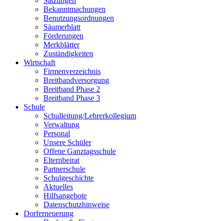
Satzungen
Bekanntmachungen
Benutzungsordnungen
Säumerblatt
Förderungen
Merkblätter
Zuständigkeiten
Wirtschaft
Firmenverzeichnis
Breitbandversorgung
Breitband Phase 2
Breitband Phase 3
Schule
Schulleitung/Lehrerkollegium
Verwaltung
Personal
Unsere Schüler
Offene Ganztagsschule
Elternbeirat
Partnerschule
Schulgeschichte
Aktuelles
Hilfsangebote
Datenschutzhinweise
Dorferneuerung