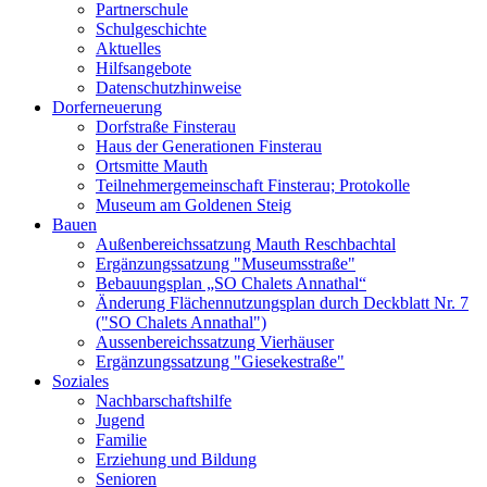
Partnerschule
Schulgeschichte
Aktuelles
Hilfsangebote
Datenschutzhinweise
Dorferneuerung
Dorfstraße Finsterau
Haus der Generationen Finsterau
Ortsmitte Mauth
Teilnehmergemeinschaft Finsterau; Protokolle
Museum am Goldenen Steig
Bauen
Außenbereichssatzung Mauth Reschbachtal
Ergänzungssatzung "Museumsstraße"
Bebauungsplan „SO Chalets Annathal“
Änderung Flächennutzungsplan durch Deckblatt Nr. 7
("SO Chalets Annathal")
Aussenbereichssatzung Vierhäuser
Ergänzungssatzung "Giesekestraße"
Soziales
Nachbarschaftshilfe
Jugend
Familie
Erziehung und Bildung
Senioren