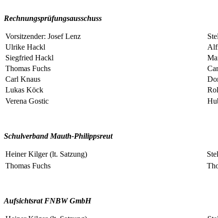
Rechnungsprüfungsausschuss
Vorsitzender: Josef Lenz
Ste
Ulrike Hackl
Alf
Siegfried Hackl
Mar
Thomas Fuchs
Car
Carl Knaus
Dom
Lukas Köck
Rol
Verena Gostic
Hub
Schulverband Mauth-Philippsreut
Heiner Kilger (lt. Satzung)
Ste
Thomas Fuchs
Th
Aufsichtsrat FNBW GmbH