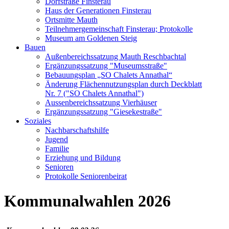
Dorfstraße Finsterau
Haus der Generationen Finsterau
Ortsmitte Mauth
Teilnehmergemeinschaft Finsterau; Protokolle
Museum am Goldenen Steig
Bauen
Außenbereichssatzung Mauth Reschbachtal
Ergänzungssatzung "Museumsstraße"
Bebauungsplan „SO Chalets Annathal“
Änderung Flächennutzungsplan durch Deckblatt
Nr. 7 ("SO Chalets Annathal")
Aussenbereichssatzung Vierhäuser
Ergänzungssatzung "Giesekestraße"
Soziales
Nachbarschaftshilfe
Jugend
Familie
Erziehung und Bildung
Senioren
Protokolle Seniorenbeirat
Kommunalwahlen 2026