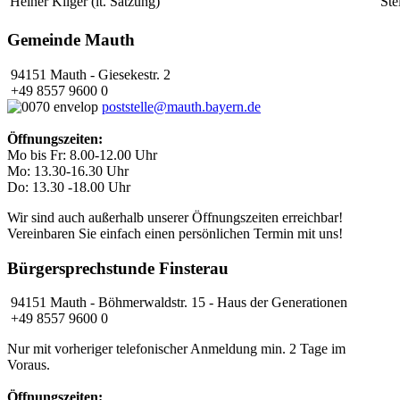
Heiner Kilger (lt. Satzung)
Ste
Gemeinde Mauth
94151 Mauth - Giesekestr. 2
+49 8557 9600 0
poststelle@mauth.bayern.de
Öffnungszeiten:
Mo bis Fr: 8.00-12.00 Uhr
Mo: 13.30-16.30 Uhr
Do: 13.30 -18.00 Uhr
Wir sind auch außerhalb unserer Öffnungszeiten erreichbar!
Vereinbaren Sie einfach einen persönlichen Termin mit uns!
Bürgersprechstunde Finsterau
94151 Mauth - Böhmerwaldstr. 15 - Haus der Generationen
+49 8557 9600 0
Nur mit vorheriger telefonischer Anmeldung min. 2 Tage im
Voraus.
Öffnungszeiten: