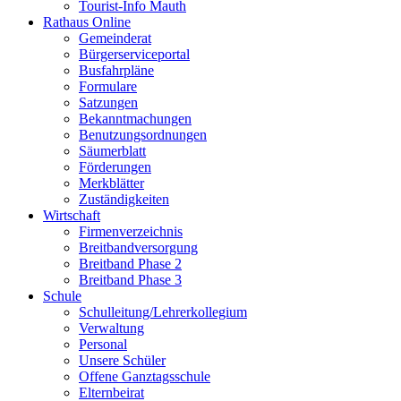
Tourist-Info Mauth
Rathaus Online
Gemeinderat
Bürgerserviceportal
Busfahrpläne
Formulare
Satzungen
Bekanntmachungen
Benutzungsordnungen
Säumerblatt
Förderungen
Merkblätter
Zuständigkeiten
Wirtschaft
Firmenverzeichnis
Breitbandversorgung
Breitband Phase 2
Breitband Phase 3
Schule
Schulleitung/Lehrerkollegium
Verwaltung
Personal
Unsere Schüler
Offene Ganztagsschule
Elternbeirat