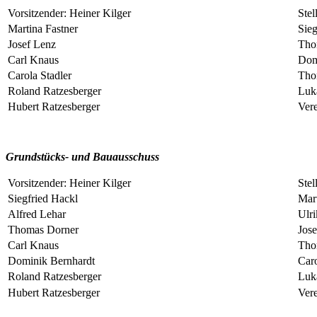
Vorsitzender: Heiner Kilger
Stel
Martina Fastner
Sieg
Josef Lenz
Tho
Carl Knaus
Dom
Carola Stadler
Tho
Roland Ratzesberger
Luk
Hubert Ratzesberger
Ver
Grundstücks- und Bauausschuss
Vorsitzender: Heiner Kilger
Stel
Siegfried Hackl
Mart
Alfred Lehar
Ulr
Thomas Dorner
Jos
Carl Knaus
Tho
Dominik Bernhardt
Caro
Roland Ratzesberger
Luk
Hubert Ratzesberger
Ver