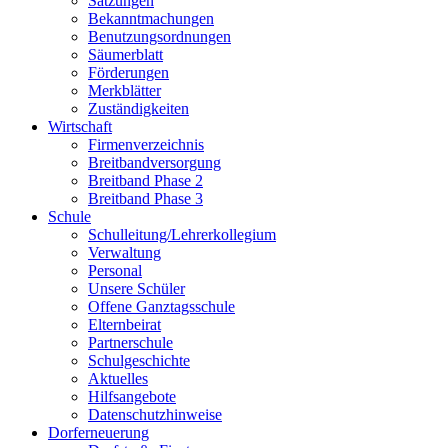
Satzungen
Bekanntmachungen
Benutzungsordnungen
Säumerblatt
Förderungen
Merkblätter
Zuständigkeiten
Wirtschaft
Firmenverzeichnis
Breitbandversorgung
Breitband Phase 2
Breitband Phase 3
Schule
Schulleitung/Lehrerkollegium
Verwaltung
Personal
Unsere Schüler
Offene Ganztagsschule
Elternbeirat
Partnerschule
Schulgeschichte
Aktuelles
Hilfsangebote
Datenschutzhinweise
Dorferneuerung