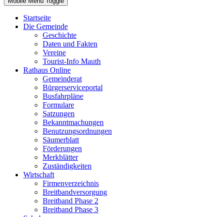
Mobile Menu Toggle
Startseite
Die Gemeinde
Geschichte
Daten und Fakten
Vereine
Tourist-Info Mauth
Rathaus Online
Gemeinderat
Bürgerserviceportal
Busfahrpläne
Formulare
Satzungen
Bekanntmachungen
Benutzungsordnungen
Säumerblatt
Förderungen
Merkblätter
Zuständigkeiten
Wirtschaft
Firmenverzeichnis
Breitbandversorgung
Breitband Phase 2
Breitband Phase 3