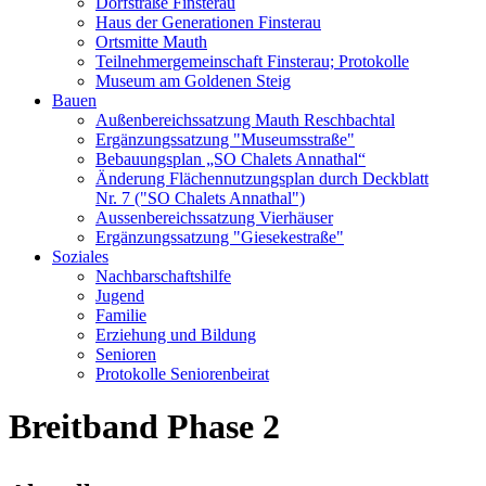
Dorfstraße Finsterau
Haus der Generationen Finsterau
Ortsmitte Mauth
Teilnehmergemeinschaft Finsterau; Protokolle
Museum am Goldenen Steig
Bauen
Außenbereichssatzung Mauth Reschbachtal
Ergänzungssatzung "Museumsstraße"
Bebauungsplan „SO Chalets Annathal“
Änderung Flächennutzungsplan durch Deckblatt
Nr. 7 ("SO Chalets Annathal")
Aussenbereichssatzung Vierhäuser
Ergänzungssatzung "Giesekestraße"
Soziales
Nachbarschaftshilfe
Jugend
Familie
Erziehung und Bildung
Senioren
Protokolle Seniorenbeirat
Breitband Phase 2