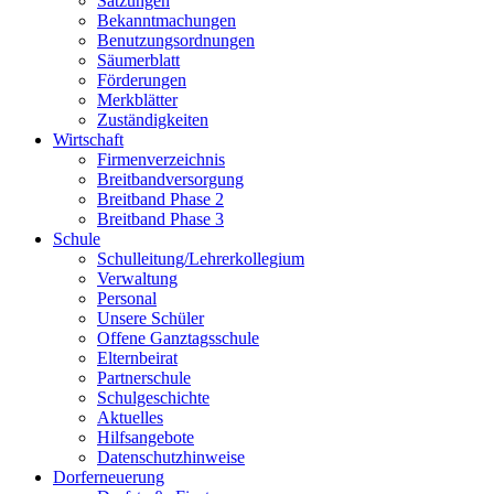
Satzungen
Bekanntmachungen
Benutzungsordnungen
Säumerblatt
Förderungen
Merkblätter
Zuständigkeiten
Wirtschaft
Firmenverzeichnis
Breitbandversorgung
Breitband Phase 2
Breitband Phase 3
Schule
Schulleitung/Lehrerkollegium
Verwaltung
Personal
Unsere Schüler
Offene Ganztagsschule
Elternbeirat
Partnerschule
Schulgeschichte
Aktuelles
Hilfsangebote
Datenschutzhinweise
Dorferneuerung