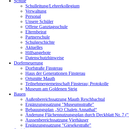
Schule
Schulleitung/Lehrerkollegium
Verwaltung
Personal
Unsere Schüler
Offene Ganztagsschule
Elternbeirat
Partnerschule
Schulgeschichte
Aktuelles
Hilfsangebote
Datenschutzhinweise
Dorferneuerung
Dorfstraße Finsterau
Haus der Generationen Finsterau
Ortsmitte Mauth
Teilnehmergemeinschaft Finsterau; Protokolle
Museum am Goldenen Steig
Bauen
Außenbereichssatzung Mauth Reschbachtal
Ergänzungssatzung "Museumsstraße"
Bebauungsplan „SO Chalets Annathal“
Änderung Flächennutzungsplan durch Deckblatt Nr. 7 (
Aussenbereichssatzung Vierhäuser
Ergänzungssatzung "Giesekestraße"