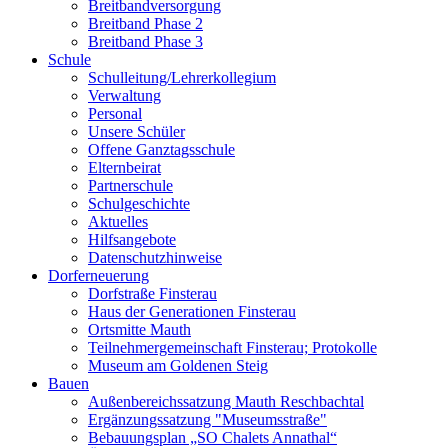
Breitbandversorgung
Breitband Phase 2
Breitband Phase 3
Schule
Schulleitung/Lehrerkollegium
Verwaltung
Personal
Unsere Schüler
Offene Ganztagsschule
Elternbeirat
Partnerschule
Schulgeschichte
Aktuelles
Hilfsangebote
Datenschutzhinweise
Dorferneuerung
Dorfstraße Finsterau
Haus der Generationen Finsterau
Ortsmitte Mauth
Teilnehmergemeinschaft Finsterau; Protokolle
Museum am Goldenen Steig
Bauen
Außenbereichssatzung Mauth Reschbachtal
Ergänzungssatzung "Museumsstraße"
Bebauungsplan „SO Chalets Annathal“