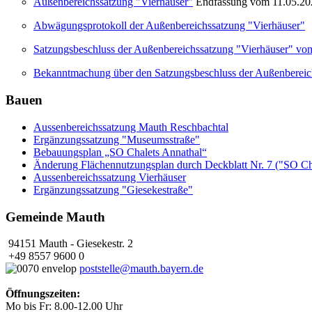
Außenbereichssatzung "Vierhäuser"
Endfassung vom 11.05.20
Abwägungsprotokoll der Außenbereichssatzung "Vierhäuser"
Satzungsbeschluss der Außenbereichssatzung "Vierhäuser" vo
Bekanntmachung über den Satzungsbeschluss der Außenbereic
Bauen
Aussenbereichssatzung Mauth Reschbachtal
Ergänzungssatzung "Museumsstraße"
Bebauungsplan „SO Chalets Annathal“
Änderung Flächennutzungsplan durch Deckblatt Nr. 7 ("SO Ch
Aussenbereichssatzung Vierhäuser
Ergänzungssatzung "Giesekestraße"
Gemeinde Mauth
94151 Mauth - Giesekestr. 2
+49 8557 9600 0
poststelle@mauth.bayern.de
Öffnungszeiten:
Mo bis Fr: 8.00-12.00 Uhr