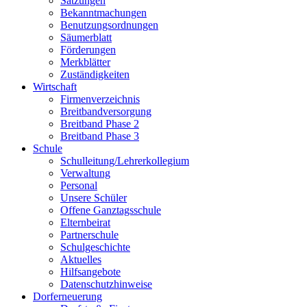
Satzungen
Bekanntmachungen
Benutzungsordnungen
Säumerblatt
Förderungen
Merkblätter
Zuständigkeiten
Wirtschaft
Firmenverzeichnis
Breitbandversorgung
Breitband Phase 2
Breitband Phase 3
Schule
Schulleitung/Lehrerkollegium
Verwaltung
Personal
Unsere Schüler
Offene Ganztagsschule
Elternbeirat
Partnerschule
Schulgeschichte
Aktuelles
Hilfsangebote
Datenschutzhinweise
Dorferneuerung