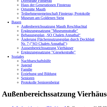
Dorfstraße Finsterau
Haus der Generationen Finsterau
Ortsmitte Mauth
Teilnehmergemeinschaft Finsterau; Protokolle
Museum am Goldenen Steig
Bauen
Außenbereichssatzung Mauth Reschbachtal
Ergänzungssatzung "Museumsstraße"
Bebauungsplan „SO Chalets Annathal“
Änderung Flächennutzungsplan durch Deckblatt
Nr. 7 ("SO Chalets Annathal")
Aussenbereichssatzung Vierhäuser
Ergänzungssatzung "Giesekestraße"
Soziales
Nachbarschaftshilfe
Jugend
Familie
Erziehung und Bildung
Senioren
Protokolle Seniorenbeirat
Außenbereichssatzung Vierhäus