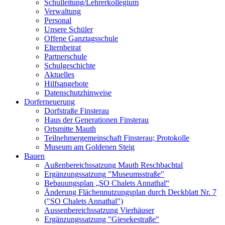
Schulleitung/Lehrerkollegium
Verwaltung
Personal
Unsere Schüler
Offene Ganztagsschule
Elternbeirat
Partnerschule
Schulgeschichte
Aktuelles
Hilfsangebote
Datenschutzhinweise
Dorferneuerung
Dorfstraße Finsterau
Haus der Generationen Finsterau
Ortsmitte Mauth
Teilnehmergemeinschaft Finsterau; Protokolle
Museum am Goldenen Steig
Bauen
Außenbereichssatzung Mauth Reschbachtal
Ergänzungssatzung "Museumsstraße"
Bebauungsplan „SO Chalets Annathal“
Änderung Flächennutzungsplan durch Deckblatt Nr. 7
("SO Chalets Annathal")
Aussenbereichssatzung Vierhäuser
Ergänzungssatzung "Giesekestraße"