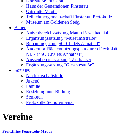
Dorfstraße Finsterau
Haus der Generationen Finsterau
Ortsmitte Mauth
Teilnehmergemeinschaft Finsterau; Protokolle
Museum am Goldenen Steig
Bauen
Außenbereichssatzung Mauth Reschbachtal
Ergänzungssatzung "Museumsstraße"
Bebauungsplan „SO Chalets Annathal“
Änderung Flächennutzungsplan durch Deckblatt
Nr. 7 ("SO Chalets Annathal")
Aussenbereichssatzung Vierhäuser
Ergänzungssatzung "Giesekestraße"
Soziales
Nachbarschaftshilfe
Jugend
Familie
Erziehung und Bildung
Senioren
Protokolle Seniorenbeirat
Vereine
Freiwillige Feuerwehr Mauth