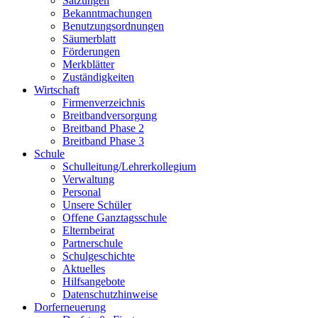
Satzungen
Bekanntmachungen
Benutzungsordnungen
Säumerblatt
Förderungen
Merkblätter
Zuständigkeiten
Wirtschaft
Firmenverzeichnis
Breitbandversorgung
Breitband Phase 2
Breitband Phase 3
Schule
Schulleitung/Lehrerkollegium
Verwaltung
Personal
Unsere Schüler
Offene Ganztagsschule
Elternbeirat
Partnerschule
Schulgeschichte
Aktuelles
Hilfsangebote
Datenschutzhinweise
Dorferneuerung