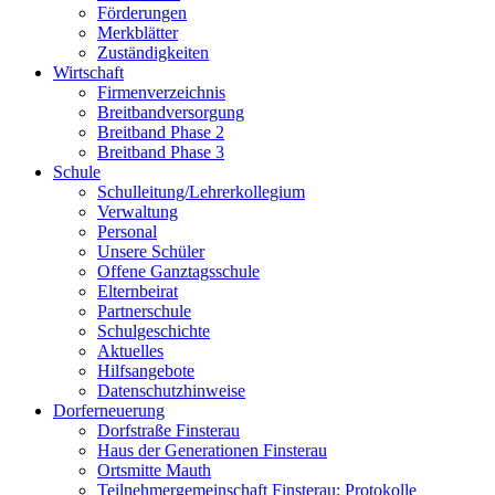
Förderungen
Merkblätter
Zuständigkeiten
Wirtschaft
Firmenverzeichnis
Breitbandversorgung
Breitband Phase 2
Breitband Phase 3
Schule
Schulleitung/Lehrerkollegium
Verwaltung
Personal
Unsere Schüler
Offene Ganztagsschule
Elternbeirat
Partnerschule
Schulgeschichte
Aktuelles
Hilfsangebote
Datenschutzhinweise
Dorferneuerung
Dorfstraße Finsterau
Haus der Generationen Finsterau
Ortsmitte Mauth
Teilnehmergemeinschaft Finsterau; Protokolle