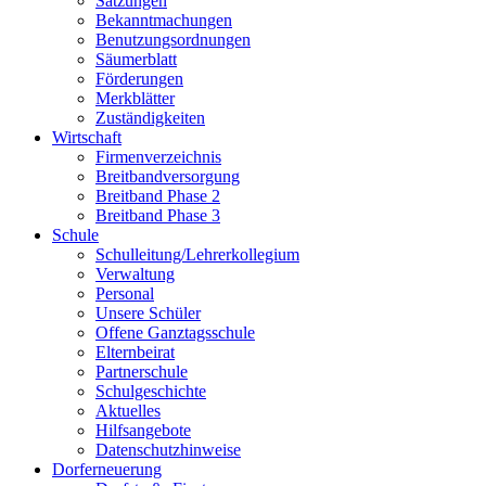
Satzungen
Bekanntmachungen
Benutzungsordnungen
Säumerblatt
Förderungen
Merkblätter
Zuständigkeiten
Wirtschaft
Firmenverzeichnis
Breitbandversorgung
Breitband Phase 2
Breitband Phase 3
Schule
Schulleitung/Lehrerkollegium
Verwaltung
Personal
Unsere Schüler
Offene Ganztagsschule
Elternbeirat
Partnerschule
Schulgeschichte
Aktuelles
Hilfsangebote
Datenschutzhinweise
Dorferneuerung