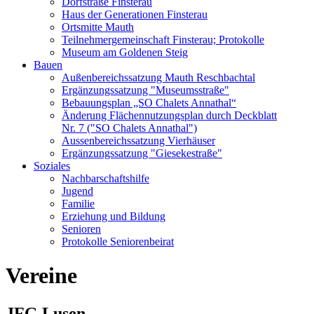
Dorfstraße Finsterau
Haus der Generationen Finsterau
Ortsmitte Mauth
Teilnehmergemeinschaft Finsterau; Protokolle
Museum am Goldenen Steig
Bauen
Außenbereichssatzung Mauth Reschbachtal
Ergänzungssatzung "Museumsstraße"
Bebauungsplan „SO Chalets Annathal“
Änderung Flächennutzungsplan durch Deckblatt
Nr. 7 ("SO Chalets Annathal")
Aussenbereichssatzung Vierhäuser
Ergänzungssatzung "Giesekestraße"
Soziales
Nachbarschaftshilfe
Jugend
Familie
Erziehung und Bildung
Senioren
Protokolle Seniorenbeirat
Vereine
JFG Lusen