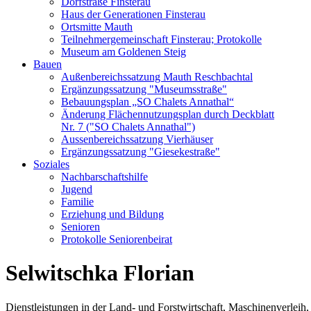
Dorfstraße Finsterau
Haus der Generationen Finsterau
Ortsmitte Mauth
Teilnehmergemeinschaft Finsterau; Protokolle
Museum am Goldenen Steig
Bauen
Außenbereichssatzung Mauth Reschbachtal
Ergänzungssatzung "Museumsstraße"
Bebauungsplan „SO Chalets Annathal“
Änderung Flächennutzungsplan durch Deckblatt
Nr. 7 ("SO Chalets Annathal")
Aussenbereichssatzung Vierhäuser
Ergänzungssatzung "Giesekestraße"
Soziales
Nachbarschaftshilfe
Jugend
Familie
Erziehung und Bildung
Senioren
Protokolle Seniorenbeirat
Selwitschka Florian
Dienstleistungen in der Land- und Forstwirtschaft, Maschinenverleih