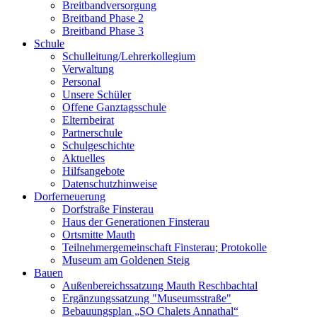
Breitbandversorgung
Breitband Phase 2
Breitband Phase 3
Schule
Schulleitung/Lehrerkollegium
Verwaltung
Personal
Unsere Schüler
Offene Ganztagsschule
Elternbeirat
Partnerschule
Schulgeschichte
Aktuelles
Hilfsangebote
Datenschutzhinweise
Dorferneuerung
Dorfstraße Finsterau
Haus der Generationen Finsterau
Ortsmitte Mauth
Teilnehmergemeinschaft Finsterau; Protokolle
Museum am Goldenen Steig
Bauen
Außenbereichssatzung Mauth Reschbachtal
Ergänzungssatzung "Museumsstraße"
Bebauungsplan „SO Chalets Annathal“