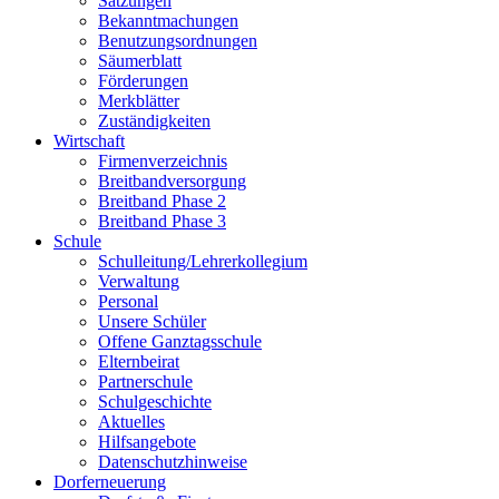
Satzungen
Bekanntmachungen
Benutzungsordnungen
Säumerblatt
Förderungen
Merkblätter
Zuständigkeiten
Wirtschaft
Firmenverzeichnis
Breitbandversorgung
Breitband Phase 2
Breitband Phase 3
Schule
Schulleitung/Lehrerkollegium
Verwaltung
Personal
Unsere Schüler
Offene Ganztagsschule
Elternbeirat
Partnerschule
Schulgeschichte
Aktuelles
Hilfsangebote
Datenschutzhinweise
Dorferneuerung