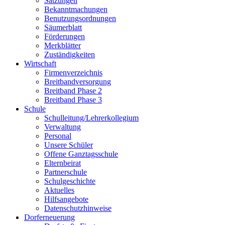
Satzungen
Bekanntmachungen
Benutzungsordnungen
Säumerblatt
Förderungen
Merkblätter
Zuständigkeiten
Wirtschaft
Firmenverzeichnis
Breitbandversorgung
Breitband Phase 2
Breitband Phase 3
Schule
Schulleitung/Lehrerkollegium
Verwaltung
Personal
Unsere Schüler
Offene Ganztagsschule
Elternbeirat
Partnerschule
Schulgeschichte
Aktuelles
Hilfsangebote
Datenschutzhinweise
Dorferneuerung