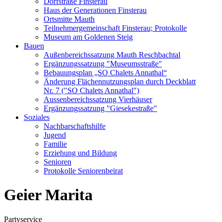
Dorfstraße Finsterau
Haus der Generationen Finsterau
Ortsmitte Mauth
Teilnehmergemeinschaft Finsterau; Protokolle
Museum am Goldenen Steig
Bauen
Außenbereichssatzung Mauth Reschbachtal
Ergänzungssatzung "Museumsstraße"
Bebauungsplan „SO Chalets Annathal“
Änderung Flächennutzungsplan durch Deckblatt
Nr. 7 ("SO Chalets Annathal")
Aussenbereichssatzung Vierhäuser
Ergänzungssatzung "Giesekestraße"
Soziales
Nachbarschaftshilfe
Jugend
Familie
Erziehung und Bildung
Senioren
Protokolle Seniorenbeirat
Geier Marita
Partyservice