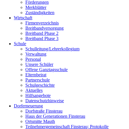
Förderungen
Merkblätter
Zuständigkeiten
Wirtschaft
Firmenverzeichnis
Breitbandversorgung
Breitband Phase 2
Breitband Phase 3
Schule
Schulleitung/Lehrerkollegium
Verwaltung
Personal
Unsere Schüler
Offene Ganztagsschule
Elternbeirat
Partnerschule
Schulgeschichte
Aktuelles
Hilfsangebote
Datenschutzhinweise
Dorferneuerung
Dorfstraße Finsterau
Haus der Generationen Finsterau
Ortsmitte Mauth
Teilnehmergemeinschaft Finsterau; Protokolle