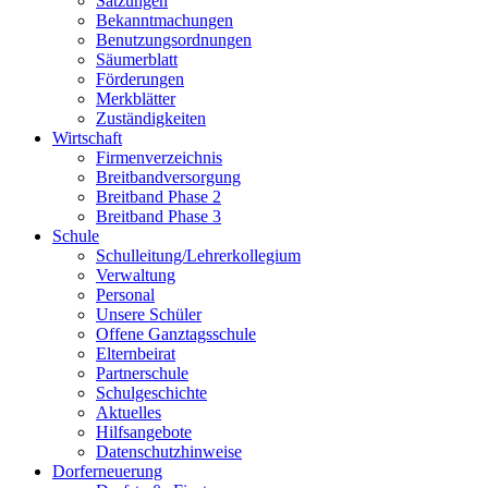
Satzungen
Bekanntmachungen
Benutzungsordnungen
Säumerblatt
Förderungen
Merkblätter
Zuständigkeiten
Wirtschaft
Firmenverzeichnis
Breitbandversorgung
Breitband Phase 2
Breitband Phase 3
Schule
Schulleitung/Lehrerkollegium
Verwaltung
Personal
Unsere Schüler
Offene Ganztagsschule
Elternbeirat
Partnerschule
Schulgeschichte
Aktuelles
Hilfsangebote
Datenschutzhinweise
Dorferneuerung