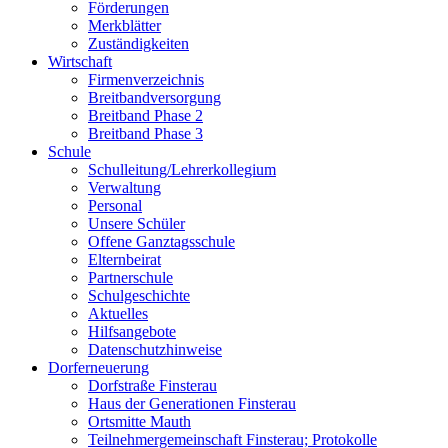
Förderungen
Merkblätter
Zuständigkeiten
Wirtschaft
Firmenverzeichnis
Breitbandversorgung
Breitband Phase 2
Breitband Phase 3
Schule
Schulleitung/Lehrerkollegium
Verwaltung
Personal
Unsere Schüler
Offene Ganztagsschule
Elternbeirat
Partnerschule
Schulgeschichte
Aktuelles
Hilfsangebote
Datenschutzhinweise
Dorferneuerung
Dorfstraße Finsterau
Haus der Generationen Finsterau
Ortsmitte Mauth
Teilnehmergemeinschaft Finsterau; Protokolle