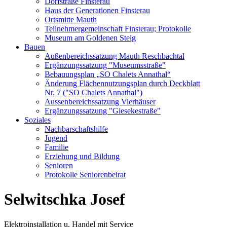
Dorfstraße Finsterau
Haus der Generationen Finsterau
Ortsmitte Mauth
Teilnehmergemeinschaft Finsterau; Protokolle
Museum am Goldenen Steig
Bauen
Außenbereichssatzung Mauth Reschbachtal
Ergänzungssatzung "Museumsstraße"
Bebauungsplan „SO Chalets Annathal“
Änderung Flächennutzungsplan durch Deckblatt
Nr. 7 ("SO Chalets Annathal")
Aussenbereichssatzung Vierhäuser
Ergänzungssatzung "Giesekestraße"
Soziales
Nachbarschaftshilfe
Jugend
Familie
Erziehung und Bildung
Senioren
Protokolle Seniorenbeirat
Selwitschka Josef
Elektroinstallation u. Handel mit Service