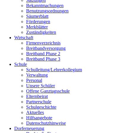
Satzungen
Bekanntmachungen
Benutzungsordnungen
Säumerblatt
Förderungen
Merkblätter
Zuständigkeiten
Wirtschaft
Firmenverzeichnis
Breitbandversorgung
Breitband Phase 2
Breitband Phase 3
Schule
Schulleitung/Lehrerkollegium
Verwaltung
Personal
Unsere Schüler
Offene Ganztagsschule
Elternbeirat
Partnerschule
Schulgeschichte
Aktuelles
Hilfsangebote
Datenschutzhinweise
Dorferneuerung