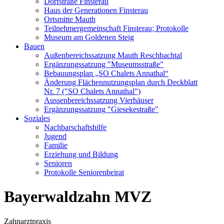
Dorfstraße Finsterau
Haus der Generationen Finsterau
Ortsmitte Mauth
Teilnehmergemeinschaft Finsterau; Protokolle
Museum am Goldenen Steig
Bauen
Außenbereichssatzung Mauth Reschbachtal
Ergänzungssatzung "Museumsstraße"
Bebauungsplan „SO Chalets Annathal“
Änderung Flächennutzungsplan durch Deckblatt
Nr. 7 ("SO Chalets Annathal")
Aussenbereichssatzung Vierhäuser
Ergänzungssatzung "Giesekestraße"
Soziales
Nachbarschaftshilfe
Jugend
Familie
Erziehung und Bildung
Senioren
Protokolle Seniorenbeirat
Bayerwaldzahn MVZ
Zahnarztpraxis