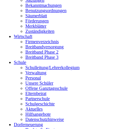
Satzungen
Bekanntmachungen
Benutzungsordnungen
Säumerblatt
Förderungen
Merkblätter
Zuständigkeiten
Wirtschaft
Firmenverzeichnis
Breitbandversorgung
Breitband Phase 2
Breitband Phase 3
Schule
Schulleitung/Lehrerkollegium
Verwaltung
Personal
Unsere Schüler
Offene Ganztagsschule
Elternbeirat
Partnerschule
Schulgeschichte
Aktuelles
Hilfsangebote
Datenschutzhinweise
Dorferneuerung