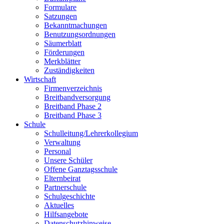
Formulare
Satzungen
Bekanntmachungen
Benutzungsordnungen
Säumerblatt
Förderungen
Merkblätter
Zuständigkeiten
Wirtschaft
Firmenverzeichnis
Breitbandversorgung
Breitband Phase 2
Breitband Phase 3
Schule
Schulleitung/Lehrerkollegium
Verwaltung
Personal
Unsere Schüler
Offene Ganztagsschule
Elternbeirat
Partnerschule
Schulgeschichte
Aktuelles
Hilfsangebote
Datenschutzhinweise