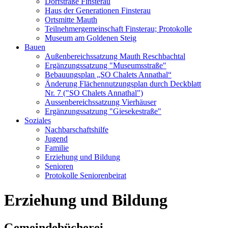
Dorfstraße Finsterau
Haus der Generationen Finsterau
Ortsmitte Mauth
Teilnehmergemeinschaft Finsterau; Protokolle
Museum am Goldenen Steig
Bauen
Außenbereichssatzung Mauth Reschbachtal
Ergänzungssatzung "Museumsstraße"
Bebauungsplan „SO Chalets Annathal“
Änderung Flächennutzungsplan durch Deckblatt
Nr. 7 ("SO Chalets Annathal")
Aussenbereichssatzung Vierhäuser
Ergänzungssatzung "Giesekestraße"
Soziales
Nachbarschaftshilfe
Jugend
Familie
Erziehung und Bildung
Senioren
Protokolle Seniorenbeirat
Erziehung und Bildung
Gemeindebücherei