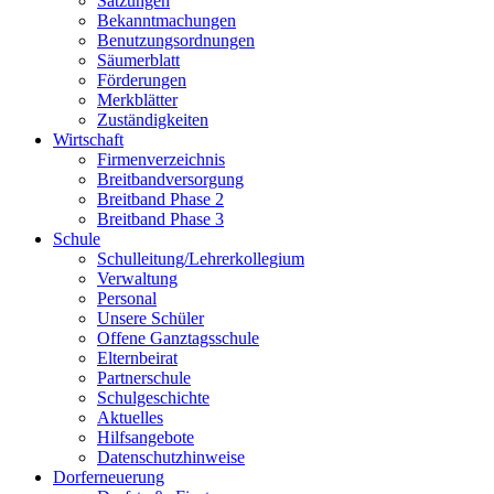
Satzungen
Bekanntmachungen
Benutzungsordnungen
Säumerblatt
Förderungen
Merkblätter
Zuständigkeiten
Wirtschaft
Firmenverzeichnis
Breitbandversorgung
Breitband Phase 2
Breitband Phase 3
Schule
Schulleitung/Lehrerkollegium
Verwaltung
Personal
Unsere Schüler
Offene Ganztagsschule
Elternbeirat
Partnerschule
Schulgeschichte
Aktuelles
Hilfsangebote
Datenschutzhinweise
Dorferneuerung