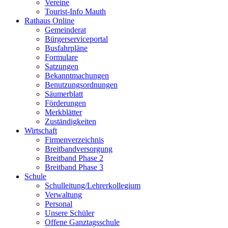
Vereine
Tourist-Info Mauth
Rathaus Online
Gemeinderat
Bürgerserviceportal
Busfahrpläne
Formulare
Satzungen
Bekanntmachungen
Benutzungsordnungen
Säumerblatt
Förderungen
Merkblätter
Zuständigkeiten
Wirtschaft
Firmenverzeichnis
Breitbandversorgung
Breitband Phase 2
Breitband Phase 3
Schule
Schulleitung/Lehrerkollegium
Verwaltung
Personal
Unsere Schüler
Offene Ganztagsschule