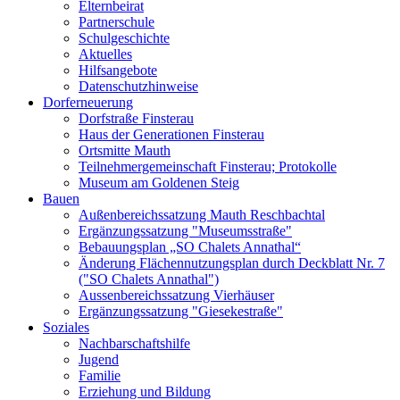
Elternbeirat
Partnerschule
Schulgeschichte
Aktuelles
Hilfsangebote
Datenschutzhinweise
Dorferneuerung
Dorfstraße Finsterau
Haus der Generationen Finsterau
Ortsmitte Mauth
Teilnehmergemeinschaft Finsterau; Protokolle
Museum am Goldenen Steig
Bauen
Außenbereichssatzung Mauth Reschbachtal
Ergänzungssatzung "Museumsstraße"
Bebauungsplan „SO Chalets Annathal“
Änderung Flächennutzungsplan durch Deckblatt Nr. 7
("SO Chalets Annathal")
Aussenbereichssatzung Vierhäuser
Ergänzungssatzung "Giesekestraße"
Soziales
Nachbarschaftshilfe
Jugend
Familie
Erziehung und Bildung