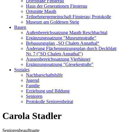
Dorfstraße Finsterau
Haus der Generationen Finsterau
Ortsmitte Mauth
Teilnehmergemeinschaft Finsterau; Protokolle
Museum am Goldenen Steig
Bauen
Außenbereichssatzung Mauth Reschbachtal
Ergänzungssatzung "Museumsstraße"
Bebauungsplan „SO Chalets Annathal“
Änderung Flächennutzungsplan durch Deckblatt
Nr. 7 ("SO Chalets Annathal")
Aussenbereichssatzung Vierhäuser
Ergänzungssatzung "Giesekestraße"
Soziales
Nachbarschaftshilfe
Jugend
Familie
Erziehung und Bildung
Senioren
Protokolle Seniorenbeirat
Carola Stadler
Seniorenbeauftragte