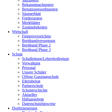
Satzungen
Bekanntmachungen
Benutzungsordnungen
Säumerblatt
Förderungen
Merkblätter
Zuständigkeiten
Wirtschaft
Firmenverzeichnis
Breitbandversorgung
Breitband Phase 2
Breitband Phase 3
Schule
Schulleitung/Lehrerkollegium
Verwaltung
Personal
Unsere Schüler
Offene Ganztagsschule
Elternbeirat
Partnerschule
Schulgeschichte
Aktuelles
Hilfsangebote
Datenschutzhinweise
Dorferneuerung