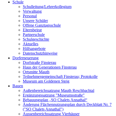
Schule
Schulleitung/Lehrerkollegium
Verwaltung
Personal
Unsere Schüler
Offene Ganztagsschule
Elternbeirat
Partnerschule
Schulgeschichte
Aktuelles
Hilfsangebote
Datenschutzhinweise
Dorferneuerung
Dorfstraße Finsterau
Haus der Generationen Finsterau
Ortsmitte Mauth
Teilnehmergemeinschaft Finsterau; Protokolle
Museum am Goldenen Steig
Bauen
Außenbereichssatzung Mauth Reschbachtal
Ergänzungssatzung "Museumsstraße"
Bebauungsplan „SO Chalets Annathal“
Änderung Flächennutzungsplan durch Deckblatt Nr. 7
("SO Chalets Annathal")
Aussenbereichssatzung Vierhäuser